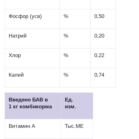
Фосфор (усв)
%
0,50
Натрий
%
0,20
Хлор
%
0,22
Калий
%
0,74
Введено БАВ в
Ед.
1 кг комбикорма
изм.
Витамин А
Тыс.МЕ